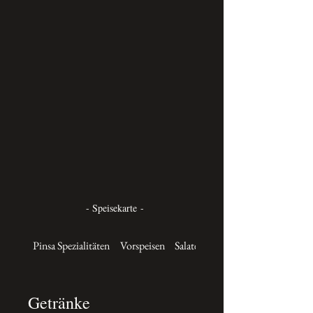
- Speisekarte -
Pinsa Spezialitäten
Vorspeisen
Salate
Frische Nudelgerichte
Getränke