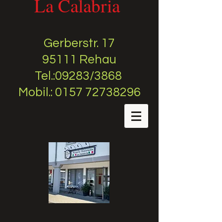
La Calabria
Gerberstr. 17
95111 Rehau
Tel.:09283/3868
Mobil.: 0157 72738296