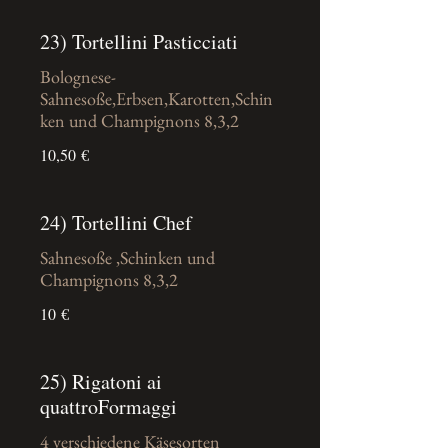
23) Tortellini Pasticciati
Bolognese-
Sahnesoße,Erbsen,Karotten,Schin
ken und Champignons 8,3,2
10,50 €
24) Tortellini Chef
Sahnesoße ,Schinken und
Champignons 8,3,2
10 €
25) Rigatoni ai
quattroFormaggi
4 verschiedene Käsesorten