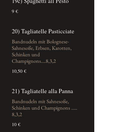
19c) Spaghetti all Pesto
9 €
20) Tagliatelle Pasticciate
Bandnudeln mit Bolognese-
Sahnesoße, Erbsen, Karotten,
Schinken und
Champignons….8,3,2
10,50 €
21) Tagliatelle alla Panna
Bandnudeln mit Sahnesoße,
Schinken und Champignons …..
8,3,2
10 €