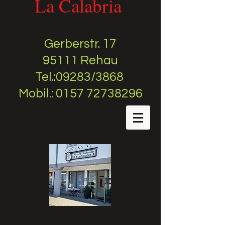
La Calabria
Gerberstr. 17
95111 Rehau
Tel.:09283/3868
Mobil.: 0157 72738296