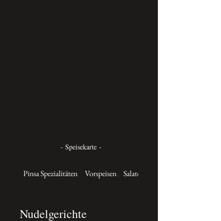
- Speisekarte -
Pinsa Spezialitäten
Vorspeisen
Salate
Frische Nudelgerichte
Nudelgerichte