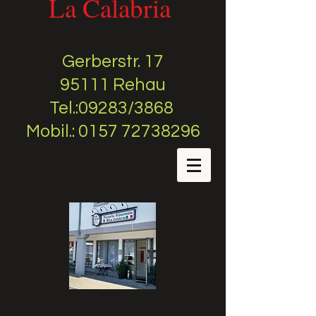
La Calabria
Gerberstr. 17
95111 Rehau
Tel.:09283/3868
Mobil.: 0157 72738296