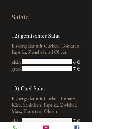
Salate
12) gemischter Salat
Eisbergsalat mit Gurken, Tomaten,
klein
6 €
groß
7 €
13) Chef Salat
Eisbergsalat mit Gurke , Tomate ,
Käse, Schinken, Paprika, Zwiebel,
Mais, Karotten, Oliven
klein
7 €
groß
8,50 €