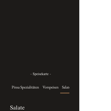
- Speisekarte -
Pinsa Spezialitäten
Vorspeisen
Salate
Frische Nudelgerichte
Salate